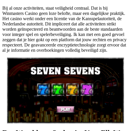
Bij al onze activiteiten, staat veiligheid centraal. Dat is bij
Winmasters Casino geen loze belofte, maar een dagelijkse praktijk.
Het casino werkt onder een licentie van de Kansspelautoriteit, de
Nederlandse autoriteit. Dit impliceert dat alle activiteiten strikt
worden geïnspecteerd en beantwoorden aan de beste standaarden
voor integer spel en spelerbeveiliging. Ik kan met een goed gevoel
zeggen dat je hier gokt op een platform dat jouw rechten en privacy
respecteert. De geavanceerde encryptietechnologie zorgt ervoor dat
al je informatie en overboekingen volledig beveiligd zijn.