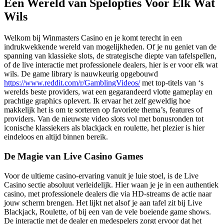
Een Wereld van Spelopties Voor Elk Wat
Wils
Welkom bij Winmasters Casino en je komt terecht in een
indrukwekkende wereld van mogelijkheden. Of je nu geniet van de
spanning van klassieke slots, de strategische diepte van tafelspellen,
of de live interactie met professionele dealers, hier is er voor elk wat
wils. De game library is nauwkeurig opgebouwd
https://www.reddit.com/r/GamblingVideos/
met top-titels van ‘s
werelds beste providers, wat een gegarandeerd vlotte gameplay en
prachtige graphics oplevert. Ik ervaar het zelf geweldig hoe
makkelijk het is om te sorteren op favoriete thema’s, features of
providers. Van de nieuwste video slots vol met bonusronden tot
iconische klassiekers als blackjack en roulette, het plezier is hier
eindeloos en altijd binnen bereik.
De Magie van Live Casino Games
Voor de ultieme casino-ervaring vanuit je luie stoel, is de Live
Casino sectie absoluut verleidelijk. Hier waan je je in een authentiek
casino, met professionele dealers die via HD-streams de actie naar
jouw scherm brengen. Het lijkt net alsof je aan tafel zit bij Live
Blackjack, Roulette, of bij een van de vele boeiende game shows.
De interactie met de dealer en medespelers zorgt ervoor dat het