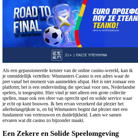
Als een gepassioneerde kenner van de online casino-wereld, kan ik
je onmiddellijk vertellen: Winmasters Casino is een adres waar de
pret vanaf het moment van aanmelden afspat. Het is niet zomaar een
platform; het is een ondervinding die speciaal voor ons, Nederlandse
spelers, is toegespitst. Hier vind je niet alleen een grote collectie
spellen, maar ook een sfeer van oprecht spel en solide service waar
je echt op kunt bouwen. Ik ben ervan verzekerd dat plezier het
allerbelangrijkste is, en bij Winmasters begint dat plezier met een
fundament van vertrouwen en duidelijkheid. Laten we samen
ervaren wat dit casino zo bijzonder maakt.
Een Zekere en Solide Speelomgeving