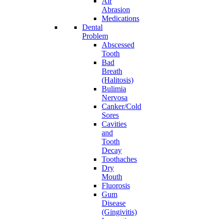
Air
Abrasion
Medications
Dental
Problem
Abscessed
Tooth
Bad
Breath
(Halitosis)
Bulimia
Nervosa
Canker/Cold
Sores
Cavities
and
Tooth
Decay
Toothaches
Dry
Mouth
Fluorosis
Gum
Disease
(Gingivitis)