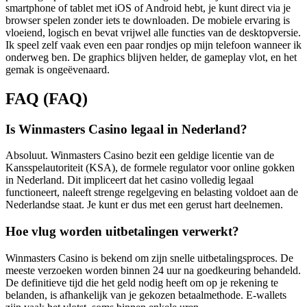
smartphone of tablet met iOS of Android hebt, je kunt direct via je
browser spelen zonder iets te downloaden. De mobiele ervaring is
vloeiend, logisch en bevat vrijwel alle functies van de desktopversie.
Ik speel zelf vaak even een paar rondjes op mijn telefoon wanneer ik
onderweg ben. De graphics blijven helder, de gameplay vlot, en het
gemak is ongeëvenaard.
FAQ (FAQ)
Is Winmasters Casino legaal in Nederland?
Absoluut. Winmasters Casino bezit een geldige licentie van de
Kansspelautoriteit (KSA), de formele regulator voor online gokken
in Nederland. Dit impliceert dat het casino volledig legaal
functioneert, naleeft strenge regelgeving en belasting voldoet aan de
Nederlandse staat. Je kunt er dus met een gerust hart deelnemen.
Hoe vlug worden uitbetalingen verwerkt?
Winmasters Casino is bekend om zijn snelle uitbetalingsproces. De
meeste verzoeken worden binnen 24 uur na goedkeuring behandeld.
De definitieve tijd die het geld nodig heeft om op je rekening te
belanden, is afhankelijk van je gekozen betaalmethode. E-wallets