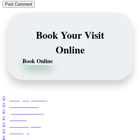
Book Your Visit
Online
Book Online
Our Services
Emergency Dentist
Teeth whitening
porcelain veneers
Bleaching
Dental Implants
Invisalign
Grafts