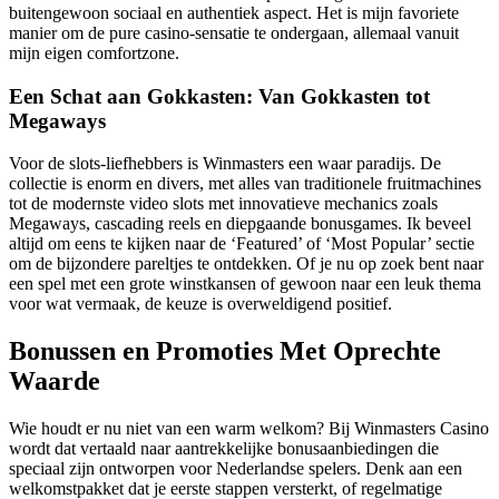
buitengewoon sociaal en authentiek aspect. Het is mijn favoriete
manier om de pure casino-sensatie te ondergaan, allemaal vanuit
mijn eigen comfortzone.
Een Schat aan Gokkasten: Van Gokkasten tot
Megaways
Voor de slots-liefhebbers is Winmasters een waar paradijs. De
collectie is enorm en divers, met alles van traditionele fruitmachines
tot de modernste video slots met innovatieve mechanics zoals
Megaways, cascading reels en diepgaande bonusgames. Ik beveel
altijd om eens te kijken naar de ‘Featured’ of ‘Most Popular’ sectie
om de bijzondere pareltjes te ontdekken. Of je nu op zoek bent naar
een spel met een grote winstkansen of gewoon naar een leuk thema
voor wat vermaak, de keuze is overweldigend positief.
Bonussen en Promoties Met Oprechte
Waarde
Wie houdt er nu niet van een warm welkom? Bij Winmasters Casino
wordt dat vertaald naar aantrekkelijke bonusaanbiedingen die
speciaal zijn ontworpen voor Nederlandse spelers. Denk aan een
welkomstpakket dat je eerste stappen versterkt, of regelmatige