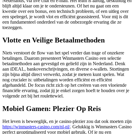
Nederlands, via live chat en e-mail. Het team is aardig, deskundig en
blijft altijd klaar om je te ondersteunen. Of het nu gaat om een
kwestie over een bonus, een technisch probleem, of een uitleg over
een spelregel, je wordt vlot en efficiënt geassisteerd. Voor mij is dit
een fundamenteel onderdeel van de onbezorgde ervaring die ze
toezeggen.
Vlotte en Veilige Betaalmethoden
Niets verstoort de flow van het spel verder dan trage of onzekere
betalingen. Daarom presenteert Winmasters Casino een selectie
betaalmethoden aan gevestigd en geliefd zijn in Nederland. Denk
aan iDEAL, bankoverschrijvingen, en diverse e-wallets. Stortingen
zijn bijna altijd direct verwerkt, zodat je meteen kunt spelen. Wat
nog crucialer is: uitbetalingen worden efficiënt en efficiënt
afgehandeld. De focus richt zich op het creëren van een vloeiende
financiële ervaring, zodat jij je enkel zorgen hoeft te houden over je
volgende zet bij het roulettewiel.
Mobiel Gamen: Plezier Op Reis
Het leven is beweeglijk, en je casino-plezier zou dat ook moeten zijn
https://winmasters-casino.com/nl-nl/
. Gelukkig is Winmasters Casino
perfect geoptimaliseerd voor mobiel gebruik. Of je nu een