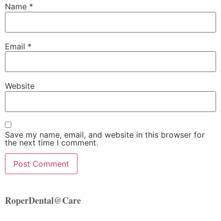
Name
*
Email
*
Website
Save my name, email, and website in this browser for
the next time I comment.
RoperDental@Care