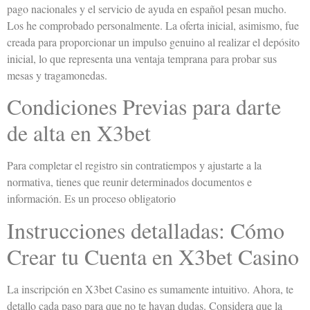
pago nacionales y el servicio de ayuda en español pesan mucho.
Los he comprobado personalmente. La oferta inicial, asimismo, fue
creada para proporcionar un impulso genuino al realizar el depósito
inicial, lo que representa una ventaja temprana para probar sus
mesas y tragamonedas.
Condiciones Previas para darte
de alta en X3bet
Para completar el registro sin contratiempos y ajustarte a la
normativa, tienes que reunir determinados documentos e
información. Es un proceso obligatorio
Instrucciones detalladas: Cómo
Crear tu Cuenta en X3bet Casino
La inscripción en X3bet Casino es sumamente intuitivo. Ahora, te
detallo cada paso para que no te hayan dudas. Considera que la