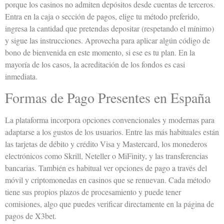
porque los casinos no admiten depósitos desde cuentas de terceros.
Entra en la caja o sección de pagos, elige tu método preferido,
ingresa la cantidad que pretendas depositar (respetando el mínimo)
y sigue las instrucciones. Aprovecha para aplicar algún código de
bono de bienvenida en este momento, si ese es tu plan. En la
mayoría de los casos, la acreditación de los fondos es casi
inmediata.
Formas de Pago Presentes en España
La plataforma incorpora opciones convencionales y modernas para
adaptarse a los gustos de los usuarios. Entre las más habituales están
las tarjetas de débito y crédito Visa y Mastercard, los monederos
electrónicos como Skrill, Neteller o MiFinity, y las transferencias
bancarias. También es habitual ver opciones de pago a través del
móvil y criptomonedas en casinos que se renuevan. Cada método
tiene sus propios plazos de procesamiento y puede tener
comisiones, algo que puedes verificar directamente en la página de
pagos de X3bet.