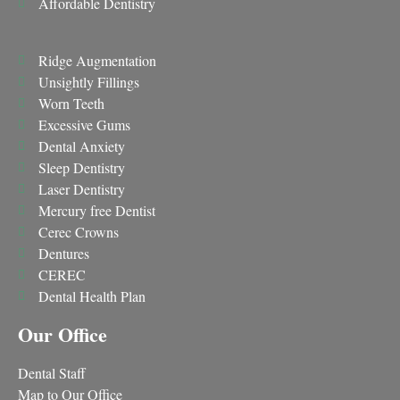
Affordable Dentistry
Ridge Augmentation
Unsightly Fillings
Worn Teeth
Excessive Gums
Dental Anxiety
Sleep Dentistry
Laser Dentistry
Mercury free Dentist
Cerec Crowns
Dentures
CEREC
Dental Health Plan
Our Office
Dental Staff
Map to Our Office