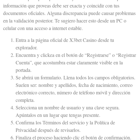
información que proveas debe ser exacta y coincidir con tus
documentos oficiales. Alguna discrepancia puede causar problemas
en la validación posterior. Te sugiero hacer esto desde un PC o
celular con una acceso a internet estable.
Entra a la página oficial de X3bet Casino desde tu
explorador.
Encuentra y clickea en el botón de “Registrarse” o “Registrar
Cuenta”, que acostumbra estar claramente visible en la
portada.
Se abrirá un formulario. Llena todos los campos obligatorios.
Suelen ser: nombre y apellidos, fecha de nacimiento, correo
electrónico correcto, número de teléfono móvil y dirección
completa.
Selecciona un nombre de usuario y una clave segura.
Apúntalos en un lugar que tengas presente.
Confirma los Términos del servicio y la Política de
Privacidad después de revisarlos.
Finaliza el proceso haciendo clic el botón de confirmación.