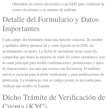
Obtendrás un correo electrónico o un SMS para confirmar tu
correo electrónico o tu número de teléfono.
Detalle del Formulario y Datos
Importantes
Cada campo del formulario tiene una función concreta. Tu nombre
y apellidos deben anotarse tal y como figuran en tu DNI, sin
acortamientos ni motes. La fecha de nacimiento tiene como fin
comprobar que tienes la mayoría de edad. El correo electrónico será
tu canal principal para recibir confirmaciones, promociones y datos
de transacciones; usa uno que revises con frecuencia. El teléfono
móvil es esencial para la doble verificación y para notificaciones de
protección. La residencia, con su código postal, es necesaria para
verificar que resides en España.
Dicho Trámite de Verificación de
Cuenta (KYC)