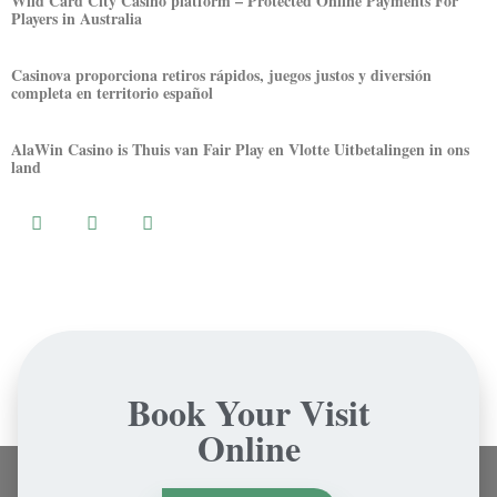
Wild Card City Casino platform – Protected Online Payments For
Players in Australia
Casinova proporciona retiros rápidos, juegos justos y diversión
completa en territorio español
AlaWin Casino is Thuis van Fair Play en Vlotte Uitbetalingen in ons
land
Book Your Visit
Online