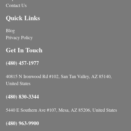
Contact Us
Quick Links
Blog
Privacy Policy
Get In Touch
(480) 457-1977
40815 N Ironwood Rd #102, San Tan Valley, AZ 85140,
United States
(480) 830-3344
5440 E Southern Ave #107, Mesa, AZ 85206, United States
(480) 963-9900