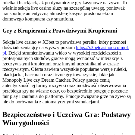
ruletka i blackjack, aż po dynamiczne gry kasynowe na żywo. To
właśnie sekcja live casino służy na szczególną uwagę, ponieważ
transportuje autentyczną atmosferę kasyna prosto na ekran
domowego komputera czy smartfona.
Gry z Krupierami z Prawdziwymi Krupierami
Sekcja live casino w X3bet to prawdziwa perełka, który przenosi
doświadczenia gry na wyższy poziom
https://x3betcasinoo.com/pl-
pl
. Dzięki strumieniowaniu wideo w wysokiej rozdzielczości z
profesjonalnych studiów, gracze mogą wchodzić w interakcje z
rzeczywistymi krupierami oraz innymi uczestnikami w czasie
rzeczywistym. Oferta zawiera wszystkie popularne wersje ruletki,
blackjacka, baccarata oraz liczne gry towarzyskie, takie jak
Monopoly Live czy Dream Catcher. Polscy gracze cenią
autentyczność tej formy rozrywki oraz możliwość obserwowania
przebiegu gry na własne oczy, co bezpośrednio potęguje poczucie
fair play i zaufania do platformy. Emocje związane grze na żywo są
nie do porównania z automatycznymi symulacjami.
Bezpieczeństwo i Uczciwa Gra: Podstawy
Wiarygodności