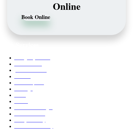
Online
Book Online
Our Services
Emergency Dentist
Teeth whitening
porcelain veneers
Bleaching
Dental Implants
Invisalign
Grafts
Bonding
Crowns and Bridges
Pediatric Dentist
Family Dentistry
Affordable Dentistry