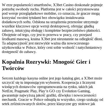
W erze popularności smartfonów, X3bet Casino doskonale pojmuje
potrzebę swobody ruchu. Platforma jest w całości przystosowana
pod wersje przeglądarkowe mobilne, co oznacza, że gracze mogą
korzystać swoimi tytułami bez obowiązku instalowania
dodatkowych softu. Odsłona na urządzenia przenośne utrzymuje
wszelkie kluczowe opcje wersji desktopowej, oferując gładką
zabawę, intuicyjną obsługę i kompletne bezpieczeństwo płatności.
Obojętnie od tego, czy jest to przerwa w pracy, czy przejazd
środkami masową, kraina X3bet jest nieustannie na odległość dłoni.
Ta adaptacyjność jest niezwykle ważna dla nowoczesnego
użytkownika w Polsce, który ceni sobie wolność i natychmiastowy
dostępność do zabawy.
Kopalnia Rozrywki: Mnogość Gier i
Twórców
Sercem każdego kasyna online jest jego katalog gier, a X3bet może
szczycić się tu imponującym wyborem. Kooperacja z licznymi
wiodących dostawców oprogramowania na rynku, takich jak
NetEnt, Pragmatic Play, Play’n GO czy Evolution Gaming,
gwarantuje najwyższą jakość grafiki, dźwięku i nowoczesności
mechanik. Gracze w Polsce odnajdą tu wszystko, czego szukają: od
setek zróżnicowanych slotów, przez klasyczne gry stołowe jak