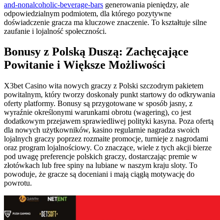
and-nonalcoholic-beverage-bars
generowania pieniędzy, ale
odpowiedzialnym podmiotem, dla którego pozytywne
doświadczenie gracza ma kluczowe znaczenie. To kształtuje silne
zaufanie i lojalność społeczności.
Bonusy z Polską Duszą: Zachęcające
Powitanie i Większe Możliwości
X3bet Casino wita nowych graczy z Polski szczodrym pakietem
powitalnym, który tworzy doskonały punkt startowy do odkrywania
oferty platformy. Bonusy są przygotowane w sposób jasny, z
wyraźnie określonymi warunkami obrotu (wagering), co jest
dodatkowym przejawem sprawiedliwej polityki kasyna. Poza ofertą
dla nowych użytkowników, kasino regularnie nagradza swoich
lojalnych graczy poprzez rozmaite promocje, turnieje z nagrodami
oraz program lojalnościowy. Co znaczące, wiele z tych akcji bierze
pod uwagę preferencje polskich graczy, dostarczając premie w
złotówkach lub free spiny na lubiane w naszym kraju sloty. To
powoduje, że gracze są doceniani i mają ciągłą motywację do
powrotu.