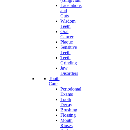
(Gingivitis)
Lacerations
and
Cuts
Wisdom
Teeth
Oral
Cancer
Plaque
Sensitive
Teeth
Teeth
Grinding
Jaw
Disorders
Tooth
Care
Periodontal
Exams
Tooth
Decay
Brushing
Flossing
Mouth
Rinses