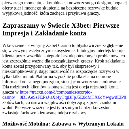
pierwszego momentu, a kombinacja nowoczesnego designu, bogatej
oferty gier i mocnego skupienia na bezpieczną rozrywkę buduje
wyjątkową jedność, która zachęca i przykuwa graczy.
Zapraszamy w Świecie X3bet: Pierwsze
Impresja i Zakładanie konta
Wkroczenie na witrynę X3bet Casino to błyskawiczne zagłębienie
się w żywym, estetycznym ekosystemie. Intuicyjny interfejs kieruje
klienta przez wszelkie kategorie bez niepotrzebnych problemów, co
jest szczególnie ważne dla początkujących graczy. Krok zakładania
konta został przygotowany tak, aby był ekspresowy i
nieskomplikowany, dając możliwość na rozpoczęcie rozrywki w
tylko kilka minut. Platforma wyraźnie podkreśla na ochronę
informacji od samego początku, stosując nowoczesne kodowanie.
Dla rodzimych klientów istotną zaletą jest opcja rejestracji konta
gracza w
https://tracxn.com/d/companies/scorpio-
casino/__8D3AeSsFEPsJ-sXr4yTtgBFpJ5E0dMTX6cYwgwdElP8
złotówkach, co usuwa wątpliwości dotyczącą z przelicznikami
walut. Pierwsze wrażenie jest tym samym bardzo korzystne i
zwiastuje fachowo kierowaną miejsce zabawy.
Możliwość Mobilna: Zabawa w Wybranym Lokalu