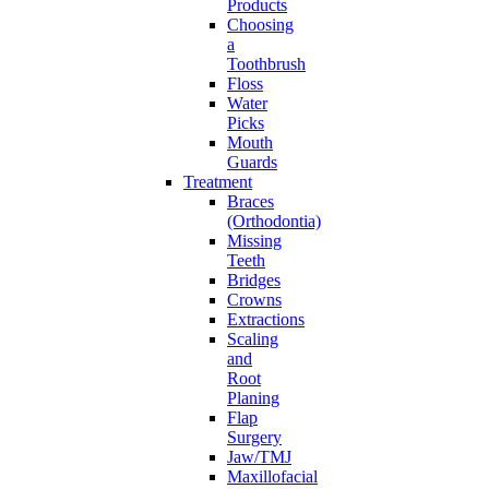
Products
Choosing
a
Toothbrush
Floss
Water
Picks
Mouth
Guards
Treatment
Braces
(Orthodontia)
Missing
Teeth
Bridges
Crowns
Extractions
Scaling
and
Root
Planing
Flap
Surgery
Jaw/TMJ
Maxillofacial