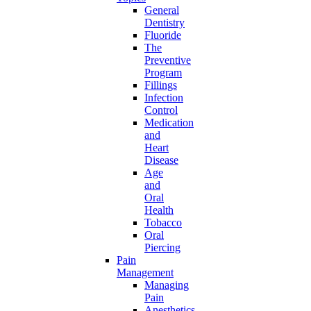
General
Dentistry
Fluoride
The
Preventive
Program
Fillings
Infection
Control
Medication
and
Heart
Disease
Age
and
Oral
Health
Tobacco
Oral
Piercing
Pain
Management
Managing
Pain
Anesthetics