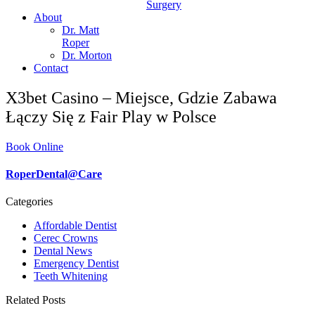
Surgery
About
Dr. Matt
Roper
Dr. Morton
Contact
X3bet Casino – Miejsce, Gdzie Zabawa
Łączy Się z Fair Play w Polsce
Book Online
RoperDental@Care
Categories
Affordable Dentist
Cerec Crowns
Dental News
Emergency Dentist
Teeth Whitening
Related Posts