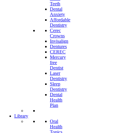
Teeth
Dental
Anxiety
Affordable
Dentistry
Cerec
Crowns
Invisalign
Dentures
CEREC
Mercury
free
Dentist
Laser
Dentistry
Sleep
Dentistry
Dental
Health
Plan
Library
Oral
Health
Topics