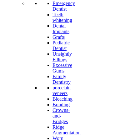
Emergency
Dentist
Teeth
whitening
Dental
Implants
Grafts
Pediatric
Dentist
Unsightly
Fillings
Excessive
Gums
Family
Dentistry
porcelain
veneers
Bleaching
Bonding
Crowns-
and-
Bridges
Ridge
Augmentation
Worn