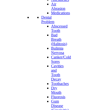
Air
Abrasion
Medications
Dental
Problem
Abscessed
Tooth
Bad
Breath
(Halitosis)
Bulimia
Nervosa
Canker/Cold
Sores
Cavities
and
Tooth
Decay
Toothaches
Dry
Mouth
Fluorosis
Gum
Disease