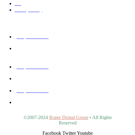
Blog
Privacy Policy
Get In Touch
(480) 457-1977
40815 N Ironwood Rd #102, San Tan Valley, AZ 85140,
United States
(480) 830-3344
5440 E Southern Ave #107, Mesa, AZ 85206, United States
(480) 963-9900
4902 S Val Vista Dr #107, Gilbert, AZ 85298, United States
©2007-2024
Roper Dental Group
• All Rights
Reserved
Facebook
Twitter
Youtube