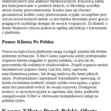
elektronicznych oraz płatności błyskawicznych. Kluczową zaletą
jest funkcjonowanie w polskich złotych, co likwiduje wszelkie
ukryte koszty przewalutowania. Kasino stara się również
gwarantować krótkie czasy przetwarzania wypłat, szczególnie przy
użyciu nowoczesnych metod, co jest bardzo doceniane przez graczy
pragnących szybkiego dostępu do swoich wygranych. Ta dbałość o
detale finansowe mocno poprawia ogólną satysfakcję z korzystania
z platformy.
Pomoc Klienta Po Polsku
Nawet na najwyższej platformie mogą wystąpić pytania lub drobne
problemy techniczne. X3bet Casino zapewnia wtedy profesjonalne
wsparcie klienta osiągalne w języku polskim, co jest nie do
przecenienia dla rodzimych użytkowników. Zespół wsparcia można
skontaktować poprzez znany czat live, który zapewnia
natychmiastową pomoc, lub drogą mailową dla mniej pilnych
spraw. Profesjonalizm i uprzejmość konsultantów sprawiają, że
każda ewentualna trudność zostaje szybko rozwiązana, a gracz
może bez przeszkód wrócić do swojej rozrywki. Dostępność
pomocy w ojczystym języku to ogromny atut, który podkreśla
zaangażowanie X3bet w oferowanie kompleksowej usługi na
polskim rynku.
Kasyno X3bet a Rynek Polski: Oferta