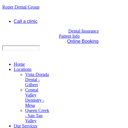
Roper Dental Group
Call a clinic
Dental Insurance
Patient Info
Online Booking
Home
Locations
Vista Dorada
Dental -
Gilbert
Central
Valley
Dentistry -
Mesa
Queen Creek
- San Tan
Valley
Our Services