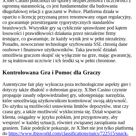
X3bet Casino podchodzi do sprawy bezpieczeństwa i uczciwości z
ogromną starannością, co jest fundamentalne dla budowania
długofalowej relacji z graczami w Polsce. Platforma działa w
oparciu o licencję przyznaną przez renomowany organ regulacyjny,
co gwarantuje przestrzeganie rygorystycznych standardów
branżowych. Wszystkie gry są cyklicznie sprawdzane pod kątem
losowości i prawidłowości działania przez niezależne firmy
testujące, co gwarantuje, że każdy wynik jest w pełni niezależny.
Ponadto, nowoczesne technologie szyfrowania SSL chronią dane
osobowe i finansowe użytkowników. Taka jawność działań
umożliwia graczom skupić się wyłącznie na grze, mając gwarancję,
że są traktowani uczciwie i ich środki są w pełni chronione.
Kontrolowana Gra i Pomoc dla Graczy
Autentyczne fair play wykracza poza technologiczne aspekty gier i
dotyczy także dbałość o dobrostan graczy. X3bet Casino czynnie
propaguje zasady odpowiedzialnej gry, udostępniając narzędzia,
które umożliwiają użytkownikom kontrolować swoją aktywność.
Do użytku są możliwości ustawienia limitów depozytów, strat czy
czasu gry, a także możliwość wykluczenia się. Dział wsparcia
klienta, osiągalny w języku polskim, jest przygotowany, aby
wesprzeć w każdej sytuacji, również związanej zarządzania nad
graniem. Takie podejście pokazuje, że X3bet nie jest tylko platformą
do
https://www.ibisworld.com/classifications/naics/722515/snack-