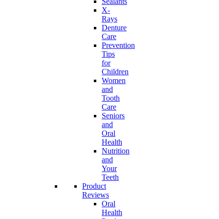
Sealants
X-
Rays
Denture
Care
Prevention
Tips
for
Children
Women
and
Tooth
Care
Seniors
and
Oral
Health
Nutrition
and
Your
Teeth
Product
Reviews
Oral
Health