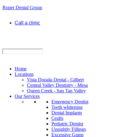
Roper Dental Group
Call a clinic
Home
Locations
Vista Dorada Dental - Gilbert
Central Valley Dentistry - Mesa
Queen Creek - San Tan Valley
Our Services
Emergency Dentist
Teeth whitening
Dental Implants
Grafts
Pediatric Dentist
Unsightly Fillings
Excessive Gums