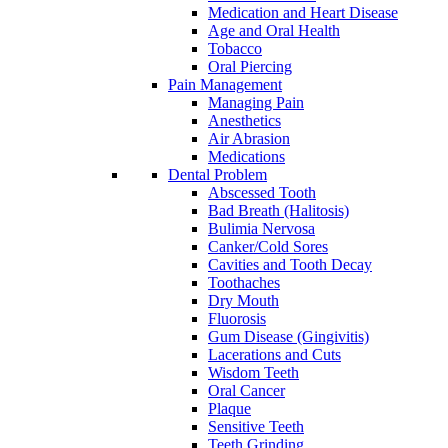
Medication and Heart Disease
Age and Oral Health
Tobacco
Oral Piercing
Pain Management
Managing Pain
Anesthetics
Air Abrasion
Medications
Dental Problem
Abscessed Tooth
Bad Breath (Halitosis)
Bulimia Nervosa
Canker/Cold Sores
Cavities and Tooth Decay
Toothaches
Dry Mouth
Fluorosis
Gum Disease (Gingivitis)
Lacerations and Cuts
Wisdom Teeth
Oral Cancer
Plaque
Sensitive Teeth
Teeth Grinding