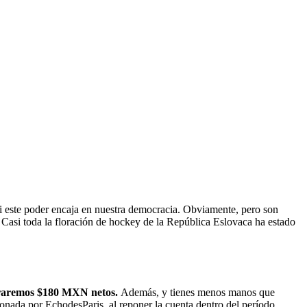
si este poder encaja en nuestra democracia. Obviamente, pero son
. Casi toda la floración de hockey de la República Eslovaca ha estado
ograremos $180 MXN netos.
Además, y tienes menos manos que
cionada por EchodesParis, al reponer la cuenta dentro del período