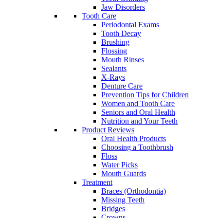
Jaw Disorders
Tooth Care
Periodontal Exams
Tooth Decay
Brushing
Flossing
Mouth Rinses
Sealants
X-Rays
Denture Care
Prevention Tips for Children
Women and Tooth Care
Seniors and Oral Health
Nutrition and Your Teeth
Product Reviews
Oral Health Products
Choosing a Toothbrush
Floss
Water Picks
Mouth Guards
Treatment
Braces (Orthodontia)
Missing Teeth
Bridges
Crowns