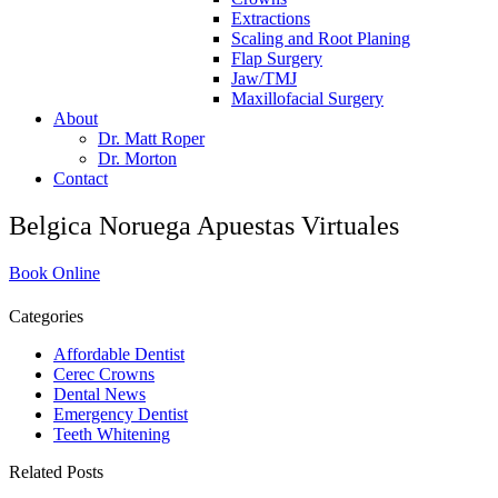
Extractions
Scaling and Root Planing
Flap Surgery
Jaw/TMJ
Maxillofacial Surgery
About
Dr. Matt Roper
Dr. Morton
Contact
Belgica Noruega Apuestas Virtuales
Book Online
Categories
Affordable Dentist
Cerec Crowns
Dental News
Emergency Dentist
Teeth Whitening
Related Posts