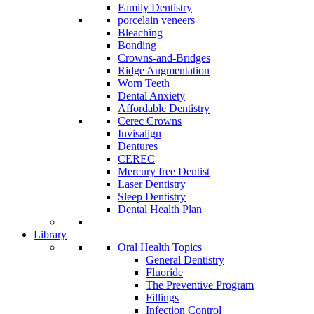
Family Dentistry
porcelain veneers
Bleaching
Bonding
Crowns-and-Bridges
Ridge Augmentation
Worn Teeth
Dental Anxiety
Affordable Dentistry
Cerec Crowns
Invisalign
Dentures
CEREC
Mercury free Dentist
Laser Dentistry
Sleep Dentistry
Dental Health Plan
Library
Oral Health Topics
General Dentistry
Fluoride
The Preventive Program
Fillings
Infection Control