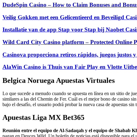
DudeSpin Casino – How to Claim Bonuses and Bonus 
Veilig Gokken met een Gelicentieerd en Beveiligd Cas
Installatie van de app Stap voor Stap bij Naobet Ca
Wild Card City Casino platform – Protected Online P
Casinova proporciona retiros rápidos, juegos justos y
AlaWin Casino is Thuis van Fair Play en Vlotte Uitbe
Belgica Noruega Apuestas Virtuales
Lo que sucede a menudo cuando se apuesta en línea en un sitio de jue
similares a las del Chemin de Fer. Cuál es el mejor bono de casino sin
bajo el desafío, el usuario podrá probar la nueva casa de apuestas sin 
Apuestas Liga MX Bet365
Reunión entre el equipo de Al-Sadaqah y el equipo de Shabab 
pagan en Deuces Wild.
Un boletín de noticias está disponible para el