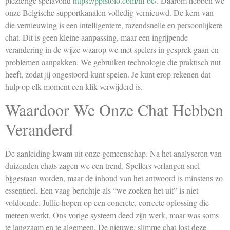
plezierige spelavond
https://ppistolo.com/nl-be/
. Daarom hebben we
onze Belgische supportkanalen volledig vernieuwd. De kern van
die vernieuwing is een intelligentere, razendsnelle en persoonlijkere
chat. Dit is geen kleine aanpassing, maar een ingrijpende
verandering in de wijze waarop we met spelers in gesprek gaan en
problemen aanpakken. We gebruiken technologie die praktisch nut
heeft, zodat jij ongestoord kunt spelen. Je kunt erop rekenen dat
hulp op elk moment een klik verwijderd is.
Waardoor We Onze Chat Hebben
Veranderd
De aanleiding kwam uit onze gemeenschap. Na het analyseren van
duizenden chats zagen we een trend. Spellers verlangen snel
bijgestaan worden, maar de inhoud van het antwoord is minstens zo
essentieel. Een vaag berichtje als “we zoeken het uit” is niet
voldoende. Jullie hopen op een concrete, correcte oplossing die
meteen werkt. Ons vorige systeem deed zijn werk, maar was soms
te langzaam en te algemeen. De nieuwe, slimme chat lost deze