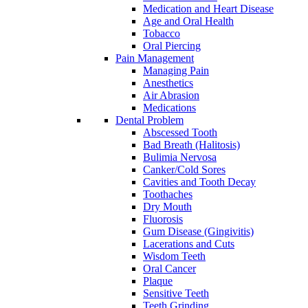
Medication and Heart Disease
Age and Oral Health
Tobacco
Oral Piercing
Pain Management
Managing Pain
Anesthetics
Air Abrasion
Medications
Dental Problem
Abscessed Tooth
Bad Breath (Halitosis)
Bulimia Nervosa
Canker/Cold Sores
Cavities and Tooth Decay
Toothaches
Dry Mouth
Fluorosis
Gum Disease (Gingivitis)
Lacerations and Cuts
Wisdom Teeth
Oral Cancer
Plaque
Sensitive Teeth
Teeth Grinding