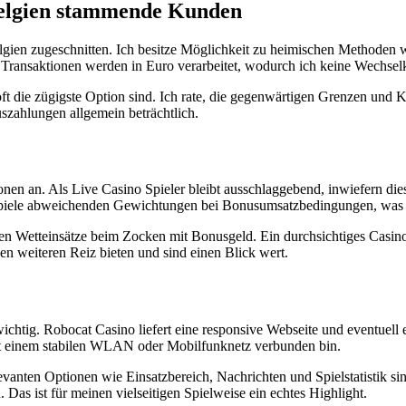
Belgien stammende Kunden
gien zugeschnitten. Ich besitze Möglichkeit zu heimischen Methoden w
ransaktionen werden in Euro verarbeitet, wodurch ich keine Wechsel
die zügigste Option sind. Ich rate, die gegenwärtigen Grenzen und Kon
szahlungen allgemein beträchtlich.
en an. Als Live Casino Spieler bleibt ausschlaggebend, inwiefern dies
Spiele abweichenden Gewichtungen bei Bonusumsatzbedingungen, was i
n Wetteinsätze beim Zocken mit Bonusgeld. Ein durchsichtiges Casino 
n weiteren Reiz bieten und sind einen Blick wert.
ichtig. Robocat Casino liefert eine responsive Webseite und eventuel
mit einem stabilen WLAN oder Mobilfunknetz verbunden bin.
elevanten Optionen wie Einsatzbereich, Nachrichten und Spielstatistik s
 Das ist für meinen vielseitigen Spielweise ein echtes Highlight.