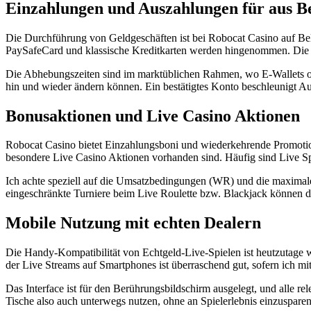
Einzahlungen und Auszahlungen für aus 
Die Durchführung von Geldgeschäften ist bei Robocat Casino auf Bel
PaySafeCard und klassische Kreditkarten werden hingenommen. Die T
Die Abhebungszeiten sind im marktüblichen Rahmen, wo E-Wallets oft 
hin und wieder ändern können. Ein bestätigtes Konto beschleunigt Au
Bonusaktionen und Live Casino Aktionen
Robocat Casino bietet Einzahlungsboni und wiederkehrende Promotion
besondere Live Casino Aktionen vorhanden sind. Häufig sind Live 
Ich achte speziell auf die Umsatzbedingungen (WR) und die maximale
eingeschränkte Turniere beim Live Roulette bzw. Blackjack können de
Mobile Nutzung mit echten Dealern
Die Handy-Kompatibilität von Echtgeld-Live-Spielen ist heutzutage w
der Live Streams auf Smartphones ist überraschend gut, sofern ich 
Das Interface ist für den Berührungsbildschirm ausgelegt, und alle r
Tische also auch unterwegs nutzen, ohne an Spielerlebnis einzusparen.