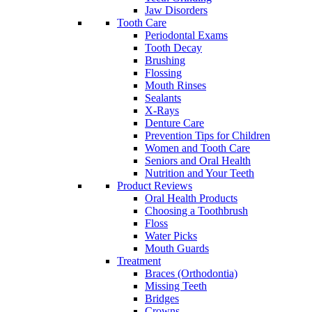
Jaw Disorders
Tooth Care
Periodontal Exams
Tooth Decay
Brushing
Flossing
Mouth Rinses
Sealants
X-Rays
Denture Care
Prevention Tips for Children
Women and Tooth Care
Seniors and Oral Health
Nutrition and Your Teeth
Product Reviews
Oral Health Products
Choosing a Toothbrush
Floss
Water Picks
Mouth Guards
Treatment
Braces (Orthodontia)
Missing Teeth
Bridges
Crowns