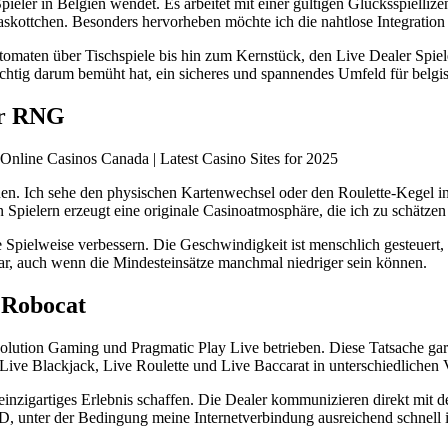
ieler in Belgien wendet. Es arbeitet mit einer gültigen Glücksspielliz
skottchen. Besonders hervorheben möchte ich die nahtlose Integration
tomaten über Tischspiele bis hin zum Kernstück, den Live Dealer Spielen
richtig darum bemüht hat, ein sicheres und spannendes Umfeld für belgis
er RNG
auen. Ich sehe den physischen Kartenwechsel oder den Roulette-Kegel 
pielern erzeugt eine originale Casinoatmosphäre, die ich zu schätzen
 Spielweise verbessern. Die Geschwindigkeit ist menschlich gesteuert, 
bar, auch wenn die Mindesteinsätze manchmal niedriger sein können.
 Robocat
ution Gaming und Pragmatic Play Live betrieben. Diese Tatsache garan
 Live Blackjack, Live Roulette und Live Baccarat in unterschiedlichen 
einzigartiges Erlebnis schaffen. Die Dealer kommunizieren direkt mit d
D, unter der Bedingung meine Internetverbindung ausreichend schnell i