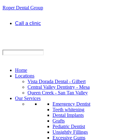
Roper Dental Group
Call a clinic
Home
Locations
Vista Dorada Dental - Gilbert
Central Valley Dentistry - Mesa
Queen Creek - San Tan Valley
Our Services
Emergency Dentist
Teeth whitening
Dental Implants
Grafts
Pediatric Dentist
Unsightly Fillings
Excessive Gums