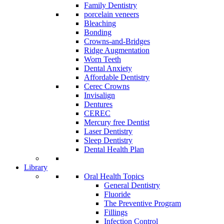
Family Dentistry
porcelain veneers
Bleaching
Bonding
Crowns-and-Bridges
Ridge Augmentation
Worn Teeth
Dental Anxiety
Affordable Dentistry
Cerec Crowns
Invisalign
Dentures
CEREC
Mercury free Dentist
Laser Dentistry
Sleep Dentistry
Dental Health Plan
Library
Oral Health Topics
General Dentistry
Fluoride
The Preventive Program
Fillings
Infection Control