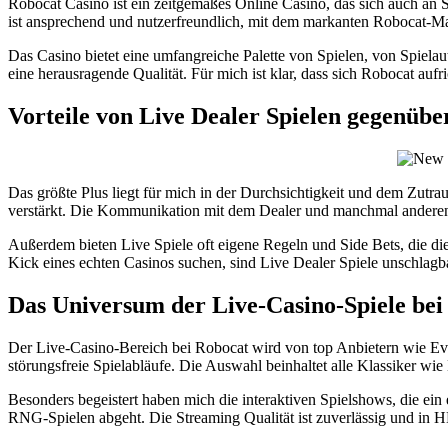
Robocat Casino ist ein zeitgemäßes Online Casino, das sich auch an Sp
ist ansprechend und nutzerfreundlich, mit dem markanten Robocat-Ma
Das Casino bietet eine umfangreiche Palette von Spielen, von Spielau
eine herausragende Qualität. Für mich ist klar, dass sich Robocat auf
Vorteile von Live Dealer Spielen gegenüb
Das größte Plus liegt für mich in der Durchsichtigkeit und dem Zutr
verstärkt. Die Kommunikation mit dem Dealer und manchmal anderen S
Außerdem bieten Live Spiele oft eigene Regeln und Side Bets, die die
Kick eines echten Casinos suchen, sind Live Dealer Spiele unschlag
Das Universum der Live-Casino-Spiele bei
Der Live-Casino-Bereich bei Robocat wird von top Anbietern wie Evol
störungsfreie Spielabläufe. Die Auswahl beinhaltet alle Klassiker wie
Besonders begeistert haben mich die interaktiven Spielshows, die ein 
RNG-Spielen abgeht. Die Streaming Qualität ist zuverlässig und in H