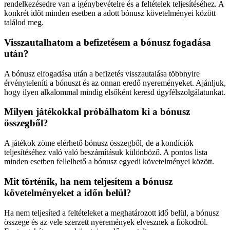
rendelkezésedre van a igénybevételre és a feltételek teljesítéséhez. A
konkrét időt minden esetben a adott bónusz követelményei között
találod meg.
Visszautalhatom a befizetésem a bónusz fogadása
után?
A bónusz elfogadása után a befizetés visszautalása többnyire
érvényteleníti a bónuszt és az onnan eredő nyereményeket. Ajánljuk,
hogy ilyen alkalommal mindig elsőként keresd ügyfélszolgálatunkat.
Milyen játékokkal próbálhatom ki a bónusz
összegből?
A játékok zöme elérhető bónusz összegből, de a kondíciók
teljesítéséhez való való beszámításuk különböző. A pontos lista
minden esetben fellelhető a bónusz egyedi követelményei között.
Mit történik, ha nem teljesítem a bónusz
követelményeket a időn belül?
Ha nem teljesíted a feltételeket a meghatározott idő belül, a bónusz
összege és az vele szerzett nyeremények elvesznek a fiókodról.