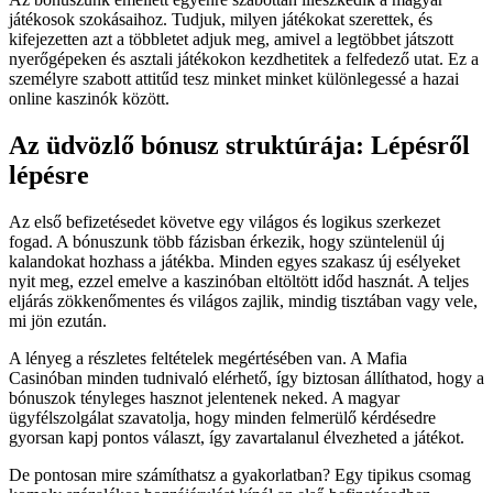
játékosok szokásaihoz. Tudjuk, milyen játékokat szerettek, és
kifejezetten azt a többletet adjuk meg, amivel a legtöbbet játszott
nyerőgépeken és asztali játékokon kezdhetitek a felfedező utat. Ez a
személyre szabott attitűd tesz minket minket különlegessé a hazai
online kaszinók között.
Az üdvözlő bónusz struktúrája: Lépésről
lépésre
Az első befizetésedet követve egy világos és logikus szerkezet
fogad. A bónuszunk több fázisban érkezik, hogy szüntelenül új
kalandokat hozhass a játékba. Minden egyes szakasz új esélyeket
nyit meg, ezzel emelve a kaszinóban eltöltött időd hasznát. A teljes
eljárás zökkenőmentes és világos zajlik, mindig tisztában vagy vele,
mi jön ezután.
A lényeg a részletes feltételek megértésében van. A Mafia
Casinóban minden tudnivaló elérhető, így biztosan állíthatod, hogy a
bónuszok tényleges hasznot jelentenek neked. A magyar
ügyfélszolgálat szavatolja, hogy minden felmerülő kérdésedre
gyorsan kapj pontos választ, így zavartalanul élvezheted a játékot.
De pontosan mire számíthatsz a gyakorlatban? Egy tipikus csomag