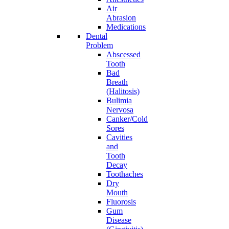
Air
Abrasion
Medications
Dental
Problem
Abscessed
Tooth
Bad
Breath
(Halitosis)
Bulimia
Nervosa
Canker/Cold
Sores
Cavities
and
Tooth
Decay
Toothaches
Dry
Mouth
Fluorosis
Gum
Disease