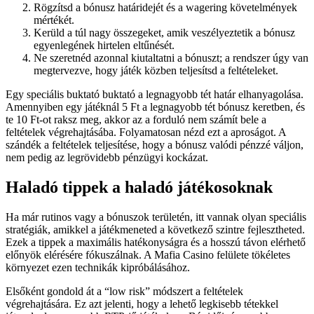
Rögzítsd a bónusz határidejét és a wagering követelmények
mértékét.
Kerüld a túl nagy összegeket, amik veszélyeztetik a bónusz
egyenlegének hirtelen eltűnését.
Ne szeretnéd azonnal kiutaltatni a bónuszt; a rendszer úgy van
megtervezve, hogy játék közben teljesítsd a feltételeket.
Egy speciális buktató buktató a legnagyobb tét határ elhanyagolása.
Amennyiben egy játéknál 5 Ft a legnagyobb tét bónusz keretben, és
te 10 Ft-ot raksz meg, akkor az a forduló nem számít bele a
feltételek végrehajtásába. Folyamatosan nézd ezt a aproságot. A
szándék a feltételek teljesítése, hogy a bónusz valódi pénzzé váljon,
nem pedig az legrövidebb pénzügyi kockázat.
Haladó tippek a haladó játékosoknak
Ha már rutinos vagy a bónuszok területén, itt vannak olyan speciális
stratégiák, amikkel a játékmeneted a következő szintre fejlesztheted.
Ezek a tippek a maximális hatékonyságra és a hosszú távon elérhető
előnyök elérésére fókuszálnak. A Mafia Casino felülete tökéletes
környezet ezen technikák kipróbálásához.
Elsőként gondold át a “low risk” módszert a feltételek
végrehajtására. Ez azt jelenti, hogy a lehető legkisebb tétekkel