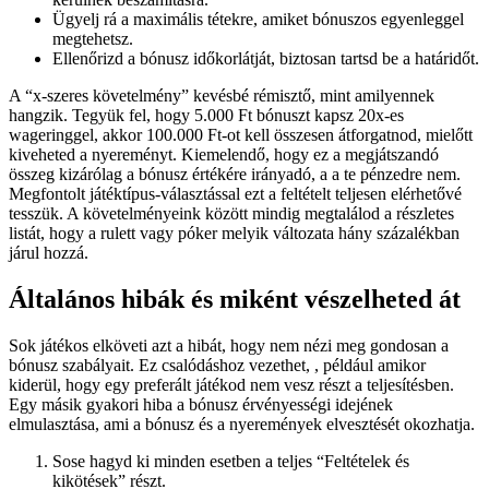
Ügyelj rá a maximális tétekre, amiket bónuszos egyenleggel
megtehetsz.
Ellenőrizd a bónusz időkorlátját, biztosan tartsd be a határidőt.
A “x-szeres követelmény” kevésbé rémisztő, mint amilyennek
hangzik. Tegyük fel, hogy 5.000 Ft bónuszt kapsz 20x-es
wageringgel, akkor 100.000 Ft-ot kell összesen átforgatnod, mielőtt
kiveheted a nyereményt. Kiemelendő, hogy ez a megjátszandó
összeg kizárólag a bónusz értékére irányadó, a a te pénzedre nem.
Megfontolt játéktípus-választással ezt a feltételt teljesen elérhetővé
tesszük. A követelményeink között mindig megtalálod a részletes
listát, hogy a rulett vagy póker melyik változata hány százalékban
járul hozzá.
Általános hibák és miként vészelheted át
Sok játékos elköveti azt a hibát, hogy nem nézi meg gondosan a
bónusz szabályait. Ez csalódáshoz vezethet, , például amikor
kiderül, hogy egy preferált játékod nem vesz részt a teljesítésben.
Egy másik gyakori hiba a bónusz érvényességi idejének
elmulasztása, ami a bónusz és a nyeremények elvesztését okozhatja.
Sose hagyd ki minden esetben a teljes “Feltételek és
kikötések” részt.