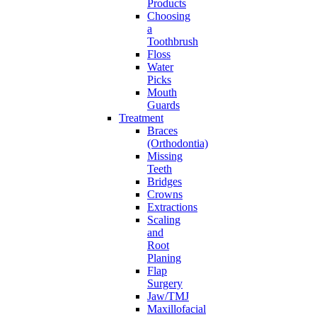
Products
Choosing
a
Toothbrush
Floss
Water
Picks
Mouth
Guards
Treatment
Braces
(Orthodontia)
Missing
Teeth
Bridges
Crowns
Extractions
Scaling
and
Root
Planing
Flap
Surgery
Jaw/TMJ
Maxillofacial