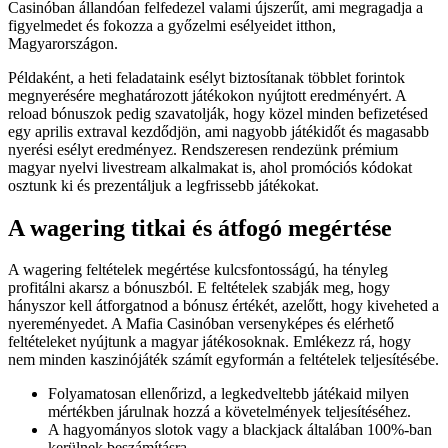
Casinóban állandóan felfedezel valami újszerűt, ami megragadja a
figyelmedet és fokozza a győzelmi esélyeidet itthon,
Magyarországon.
Példaként, a heti feladataink esélyt biztosítanak többlet forintok
megnyerésére meghatározott játékokon nyújtott eredményért. A
reload bónuszok pedig szavatolják, hogy közel minden befizetésed
egy aprilis extraval kezdődjön, ami nagyobb játékidőt és magasabb
nyerési esélyt eredményez. Rendszeresen rendezünk prémium
magyar nyelvi livestream alkalmakat is, ahol promóciós kódokat
osztunk ki és prezentáljuk a legfrissebb játékokat.
A wagering titkai és átfogó megértése
A wagering feltételek megértése kulcsfontosságú, ha tényleg
profitálni akarsz a bónuszból. E feltételek szabják meg, hogy
hányszor kell átforgatnod a bónusz értékét, azelőtt, hogy kiveheted a
nyereményedet. A Mafia Casinóban versenyképes és elérhető
feltételeket nyújtunk a magyar játékosoknak. Emlékezz rá, hogy
nem minden kaszinójáték számít egyformán a feltételek teljesítésébe.
Folyamatosan ellenőrizd, a legkedveltebb játékaid milyen
mértékben járulnak hozzá a követelmények teljesítéséhez.
A hagyományos slotok vagy a blackjack általában 100%-ban
kerülnek beszámításra.