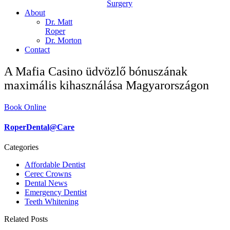
Surgery
About
Dr. Matt
Roper
Dr. Morton
Contact
A Mafia Casino üdvözlő bónuszának
maximális kihasználása Magyarországon
Book Online
RoperDental@Care
Categories
Affordable Dentist
Cerec Crowns
Dental News
Emergency Dentist
Teeth Whitening
Related Posts