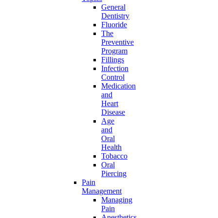
General
Dentistry
Fluoride
The
Preventive
Program
Fillings
Infection
Control
Medication
and
Heart
Disease
Age
and
Oral
Health
Tobacco
Oral
Piercing
Pain
Management
Managing
Pain
Anesthetics