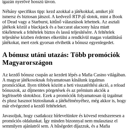
igazán nyerővé hosszú távon.
Néhány specifikus tipp: kezd azokkal a játékokkal, amiket jól
ismersz és biztosan játszol. A kedvező RTP-jű slotok, mint a Book
of Dead vagy a Starburst, kitűnő választások lehetnek. Az asztali
játékok közül a blackjack és a baccarat alacsony háza miatt
tökéletesek a feltételek biztos és lassú teljesítésére. A feltételek
teljesítése közben érdemes elkerülni a rendkívül magas volatilitású
játékokat, mert ezek gyorsan elvihetik a bónusz egyenlegedet.
A bónusz utáni utazás: Több promóciók
Magyarországon
Az kezdő bónusz csupán az kezdeti lépés a Mafia Casino világában.
A magyar játékosoknak folyamatosan kínálunk izgalmas
promóciókat. Ilyen többek között a heti visszatérítési akció, a reload
bónuszok, az díjmentes pörgetések és az prémium akciók a
legfrissebb slotokhoz. Ezek a promóciók folyamatosan új izgalmat
és plusz hasznot biztosítanak a játékélményéhez, még akkor is, hogy
már elvégezted a kezdő feltételeket.
Javasoljuk, hogy csatlakozz hírlevelünkre és kövesd rendszeresen a
promóciós oldalunkat. Így minden bizonnyal nem mulasztasz el
semmilyen ajánlatról sem. A hűségedet díjazzuk, és a Mafia