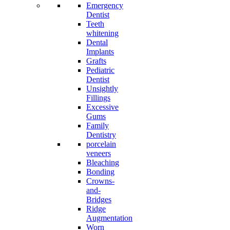
Emergency
Dentist
Teeth
whitening
Dental
Implants
Grafts
Pediatric
Dentist
Unsightly
Fillings
Excessive
Gums
Family
Dentistry
porcelain
veneers
Bleaching
Bonding
Crowns-
and-
Bridges
Ridge
Augmentation
Worn