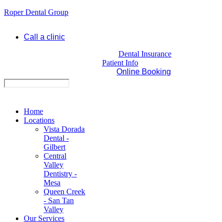
Roper Dental Group
Call a clinic
Dental Insurance
Patient Info
Online Booking
Home
Locations
Vista Dorada
Dental -
Gilbert
Central
Valley
Dentistry -
Mesa
Queen Creek
- San Tan
Valley
Our Services