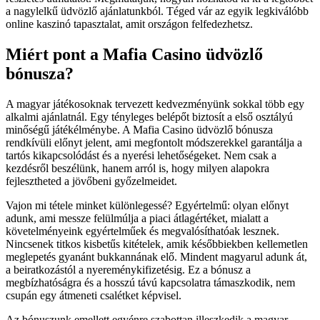
a nagylelkű üdvözlő ajánlatunkból. Téged vár az egyik legkiválóbb
online kaszinó tapasztalat, amit országon felfedezhetsz.
Miért pont a Mafia Casino üdvözlő
bónusza?
A magyar játékosoknak tervezett kedvezményünk sokkal több egy
alkalmi ajánlatnál. Egy tényleges belépőt biztosít a első osztályú
minőségű játékélménybe. A Mafia Casino üdvözlő bónusza
rendkívüli előnyt jelent, ami megfontolt módszerekkel garantálja a
tartós kikapcsolódást és a nyerési lehetőségeket. Nem csak a
kezdésről beszélünk, hanem arról is, hogy milyen alapokra
fejlesztheted a jövőbeni győzelmeidet.
Vajon mi tétele minket különlegessé? Egyértelmű: olyan előnyt
adunk, ami messze felülmúlja a piaci átlagértéket, mialatt a
követelményeink egyértelműek és megvalósíthatóak lesznek.
Nincsenek titkos kisbetűs kitételek, amik későbbiekben kellemetlen
meglepetés gyanánt bukkannának elő. Mindent magyarul adunk át,
a beiratkozástól a nyereménykifizetésig. Ez a bónusz a
megbízhatóságra és a hosszú távú kapcsolatra támaszkodik, nem
csupán egy átmeneti csalétket képvisel.
Az bónuszunk emellett egyénre szabottan illeszkedik a magyar