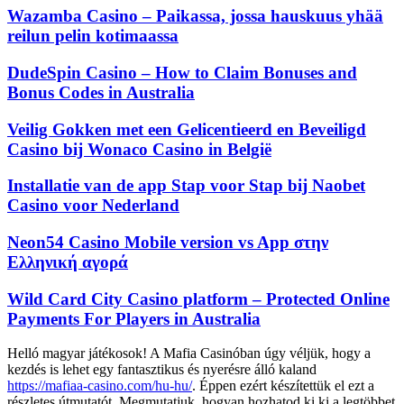
Wazamba Casino – Paikassa, jossa hauskuus yhää
reilun pelin kotimaassa
DudeSpin Casino – How to Claim Bonuses and
Bonus Codes in Australia
Veilig Gokken met een Gelicentieerd en Beveiligd
Casino bij Wonaco Casino in België
Installatie van de app Stap voor Stap bij Naobet
Casino voor Nederland
Neon54 Casino Mobile version vs App στην
Ελληνική αγορά
Wild Card City Casino platform – Protected Online
Payments For Players in Australia
Helló magyar játékosok! A Mafia Casinóban úgy véljük, hogy a
kezdés is lehet egy fantasztikus és nyerésre álló kaland
https://mafiaa-casino.com/hu-hu/
. Éppen ezért készítettük el ezt a
részletes útmutatót. Megmutatjuk, hogyan hozhatod ki ki a legtöbbet