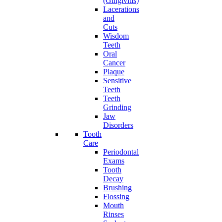
(Gingivitis)
Lacerations
and
Cuts
Wisdom
Teeth
Oral
Cancer
Plaque
Sensitive
Teeth
Teeth
Grinding
Jaw
Disorders
Tooth
Care
Periodontal
Exams
Tooth
Decay
Brushing
Flossing
Mouth
Rinses