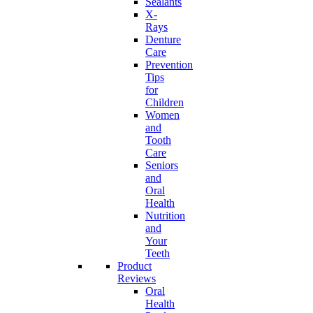
Sealants
X-
Rays
Denture
Care
Prevention
Tips
for
Children
Women
and
Tooth
Care
Seniors
and
Oral
Health
Nutrition
and
Your
Teeth
Product
Reviews
Oral
Health