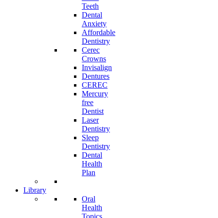
Teeth
Dental
Anxiety
Affordable
Dentistry
Cerec
Crowns
Invisalign
Dentures
CEREC
Mercury
free
Dentist
Laser
Dentistry
Sleep
Dentistry
Dental
Health
Plan
Library
Oral
Health
Topics