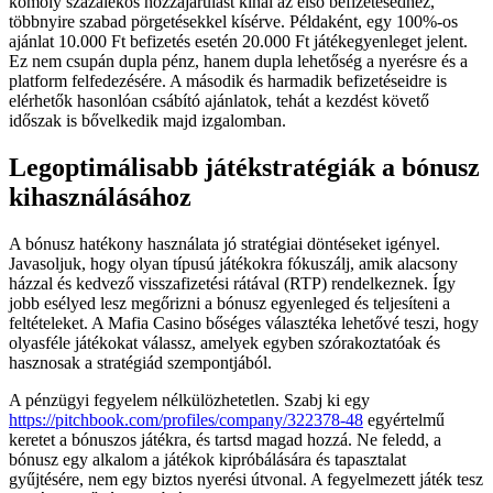
komoly százalékos hozzájárulást kínál az első befizetésedhez,
többnyire szabad pörgetésekkel kísérve. Példaként, egy 100%-os
ajánlat 10.000 Ft befizetés esetén 20.000 Ft játékegyenleget jelent.
Ez nem csupán dupla pénz, hanem dupla lehetőség a nyerésre és a
platform felfedezésére. A második és harmadik befizetéseidre is
elérhetők hasonlóan csábító ajánlatok, tehát a kezdést követő
időszak is bővelkedik majd izgalomban.
Legoptimálisabb játékstratégiák a bónusz
kihasználásához
A bónusz hatékony használata jó stratégiai döntéseket igényel.
Javasoljuk, hogy olyan típusú játékokra fókuszálj, amik alacsony
házzal és kedvező visszafizetési rátával (RTP) rendelkeznek. Így
jobb esélyed lesz megőrizni a bónusz egyenleged és teljesíteni a
feltételeket. A Mafia Casino bőséges választéka lehetővé teszi, hogy
olyasféle játékokat válassz, amelyek egyben szórakoztatóak és
hasznosak a stratégiád szempontjából.
A pénzügyi fegyelem nélkülözhetetlen. Szabj ki egy
https://pitchbook.com/profiles/company/322378-48
egyértelmű
keretet a bónuszos játékra, és tartsd magad hozzá. Ne feledd, a
bónusz egy alkalom a játékok kipróbálására és tapasztalat
gyűjtésére, nem egy biztos nyerési útvonal. A fegyelmezett játék tesz