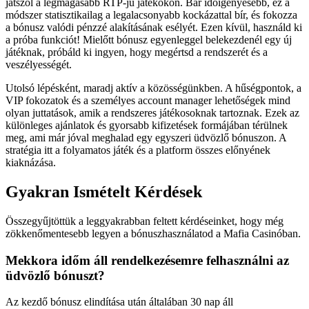
játszol a legmagasabb RTP-jű játékokon. Bár időigényesebb, ez a
módszer statisztikailag a legalacsonyabb kockázattal bír, és fokozza
a bónusz valódi pénzzé alakításának esélyét. Ezen kívül, használd ki
a próba funkciót! Mielőtt bónusz egyenleggel belekezdenél egy új
játéknak, próbáld ki ingyen, hogy megértsd a rendszerét és a
veszélyességét.
Utolsó lépésként, maradj aktív a közösségünkben. A hűségpontok, a
VIP fokozatok és a személyes account manager lehetőségek mind
olyan juttatások, amik a rendszeres játékosoknak tartoznak. Ezek az
különleges ajánlatok és gyorsabb kifizetések formájában térülnek
meg, ami már jóval meghalad egy egyszeri üdvözlő bónuszon. A
stratégia itt a folyamatos játék és a platform összes előnyének
kiaknázása.
Gyakran Ismételt Kérdések
Összegyűjtöttük a leggyakrabban feltett kérdéseinket, hogy még
zökkenőmentesebb legyen a bónuszhasználatod a Mafia Casinóban.
Mekkora időm áll rendelkezésemre felhasználni az
üdvözlő bónuszt?
Az kezdő bónusz elindítása után általában 30 nap áll