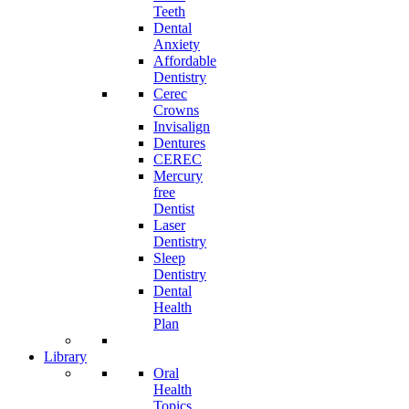
Teeth
Dental
Anxiety
Affordable
Dentistry
Cerec
Crowns
Invisalign
Dentures
CEREC
Mercury
free
Dentist
Laser
Dentistry
Sleep
Dentistry
Dental
Health
Plan
Library
Oral
Health
Topics