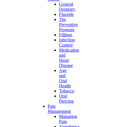
General
Dentistry
Fluoride
The
Preventive
Program
Fillings
Infection
Control
Medication
and
Heart
Disease
Age
and
Oral
Health
Tobacco
Oral
Piercing
Pain
Management
Managing
Pain
Anesthetics