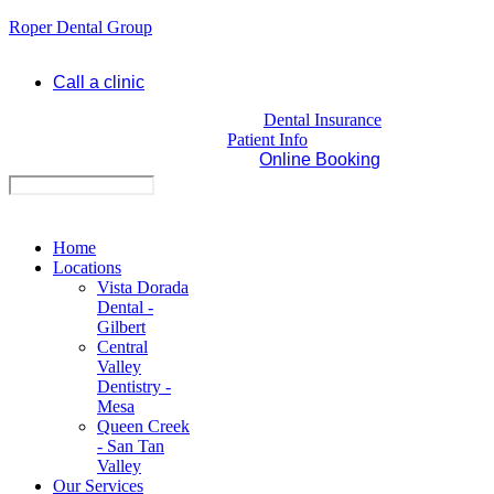
Roper Dental Group
Call a clinic
Dental Insurance
Patient Info
Online Booking
Home
Locations
Vista Dorada
Dental -
Gilbert
Central
Valley
Dentistry -
Mesa
Queen Creek
- San Tan
Valley
Our Services