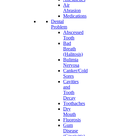
Air
Abrasion
Medications
Dental
Problem
Abscessed
Tooth
Bad
Breath
(Halitosis)
Bulimia
Nervosa
Canker/Cold
Sores
Cavities
and
Tooth
Decay
Toothaches
Dry
Mouth
Fluorosis
Gum
Disease