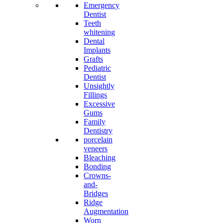
Emergency
Dentist
Teeth
whitening
Dental
Implants
Grafts
Pediatric
Dentist
Unsightly
Fillings
Excessive
Gums
Family
Dentistry
porcelain
veneers
Bleaching
Bonding
Crowns-
and-
Bridges
Ridge
Augmentation
Worn