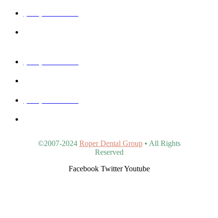
(480) 457-1977
40815 N Ironwood Rd #102, San Tan Valley, AZ 85140,
United States
(480) 830-3344
5440 E Southern Ave #107, Mesa, AZ 85206, United States
(480) 963-9900
4902 S Val Vista Dr #107, Gilbert, AZ 85298, United States
©2007-2024
Roper Dental Group
• All Rights
Reserved
Facebook
Twitter
Youtube