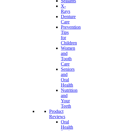
Sealants
X-
Rays
Denture
Care
Prevention
Tips
for
Children
Women
and
Tooth
Care
Seniors
and
Oral
Health
Nutrition
and
Your
Teeth
Product
Reviews
Oral
Health