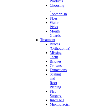
Products
Choosing
a
Toothbrush
Floss
Water
Picks
Mouth
Guards
Treatment
Braces
(Orthodontia)
Missing
Teeth
Bridges
Crowns
Extractions
Scaling
and
Root
Planing
Flap
Surgery
Jaw/TMJ
Maxillofacial