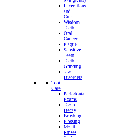
(Gingivitis)
Lacerations
and
Cuts
Wisdom
Teeth
Oral
Cancer
Plaque
Sensitive
Teeth
Teeth
Grinding
Jaw
Disorders
Tooth
Care
Periodontal
Exams
Tooth
Decay
Brushing
Flossing
Mouth
Rinses