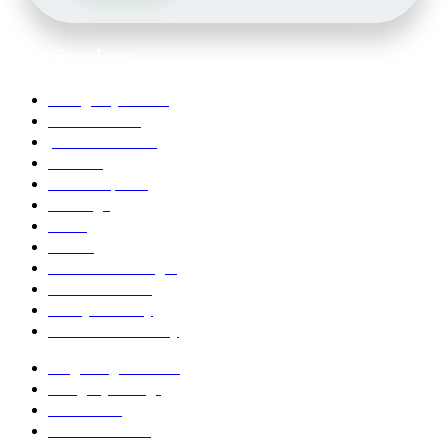
Our Services
Emergency Dentist
Teeth whitening
porcelain veneers
Bleaching
Dental Implants
Invisalign
Grafts
Bonding
Crowns and Bridges
Pediatric Dentist
Family Dentistry
Affordable Dentistry
Ridge Augmentation
Unsightly Fillings
Worn Teeth
Excessive Gums