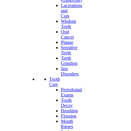
(Gingivitis)
Lacerations
and
Cuts
Wisdom
Teeth
Oral
Cancer
Plaque
Sensitive
Teeth
Teeth
Grinding
Jaw
Disorders
Tooth
Care
Periodontal
Exams
Tooth
Decay
Brushing
Flossing
Mouth
Rinses