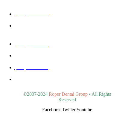
(480) 457-1977
40815 N Ironwood Rd #102, San Tan Valley, AZ 85140,
United States
(480) 830-3344
5440 E Southern Ave #107, Mesa, AZ 85206, United States
(480) 963-9900
4902 S Val Vista Dr #107, Gilbert, AZ 85298, United States
©2007-2024
Roper Dental Group
• All Rights
Reserved
Facebook
Twitter
Youtube