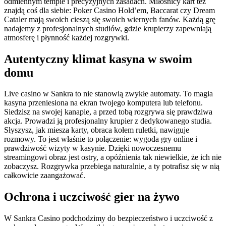
odmiennym tempie i precyzyjnych zasadach. Miłośnicy kart też
znajdą coś dla siebie: Poker Casino Hold’em, Baccarat czy Dream
Cataler mają swoich cieszą się swoich wiernych fanów. Każdą grę
nadajemy z profesjonalnych studiów, gdzie krupierzy zapewniają
atmosferę i płynność każdej rozgrywki.
Autentyczny klimat kasyna w swoim
domu
Live casino w Sankra to nie stanowią zwykłe automaty. To magia
kasyna przeniesiona na ekran twojego komputera lub telefonu.
Siedzisz na swojej kanapie, a przed tobą rozgrywa się prawdziwa
akcja. Prowadzi ją profesjonalny krupier z dedykowanego studia.
Słyszysz, jak miesza karty, obraca kołem ruletki, nawiguje
rozmowy. To jest właśnie to połączenie: wygoda gry online i
prawdziwość wizyty w kasynie. Dzięki nowoczesnemu
streamingowi obraz jest ostry, a opóźnienia tak niewielkie, że ich nie
zobaczysz. Rozgrywka przebiega naturalnie, a ty potrafisz się w nią
całkowicie zaangażować.
Ochrona i uczciwość gier na żywo
W Sankra Casino podchodzimy do bezpieczeństwo i uczciwość z