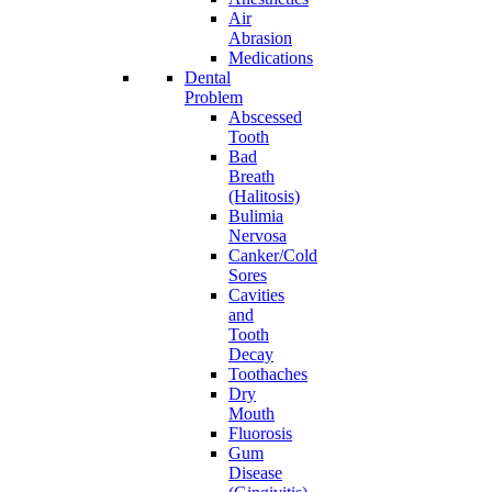
Air
Abrasion
Medications
Dental
Problem
Abscessed
Tooth
Bad
Breath
(Halitosis)
Bulimia
Nervosa
Canker/Cold
Sores
Cavities
and
Tooth
Decay
Toothaches
Dry
Mouth
Fluorosis
Gum
Disease