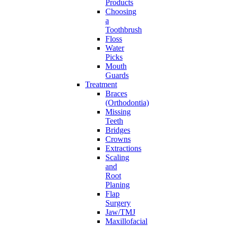
Products
Choosing
a
Toothbrush
Floss
Water
Picks
Mouth
Guards
Treatment
Braces
(Orthodontia)
Missing
Teeth
Bridges
Crowns
Extractions
Scaling
and
Root
Planing
Flap
Surgery
Jaw/TMJ
Maxillofacial