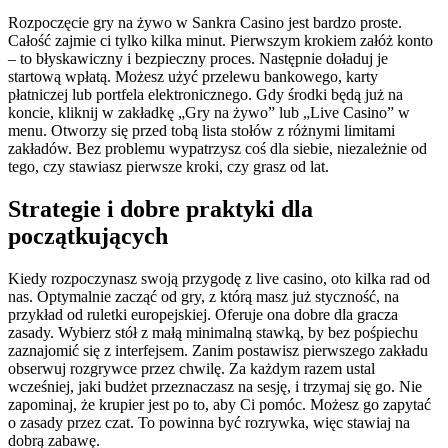
Rozpoczęcie gry na żywo w Sankra Casino jest bardzo proste.
Całość zajmie ci tylko kilka minut. Pierwszym krokiem załóż konto
– to błyskawiczny i bezpieczny proces. Następnie doładuj je
startową wpłatą. Możesz użyć przelewu bankowego, karty
płatniczej lub portfela elektronicznego. Gdy środki będą już na
koncie, kliknij w zakładkę „Gry na żywo” lub „Live Casino” w
menu. Otworzy się przed tobą lista stołów z różnymi limitami
zakładów. Bez problemu wypatrzysz coś dla siebie, niezależnie od
tego, czy stawiasz pierwsze kroki, czy grasz od lat.
Strategie i dobre praktyki dla
początkujących
Kiedy rozpoczynasz swoją przygodę z live casino, oto kilka rad od
nas. Optymalnie zacząć od gry, z którą masz już styczność, na
przykład od ruletki europejskiej. Oferuje ona dobre dla gracza
zasady. Wybierz stół z małą minimalną stawką, by bez pośpiechu
zaznajomić się z interfejsem. Zanim postawisz pierwszego zakładu
obserwuj rozgrywce przez chwilę. Za każdym razem ustal
wcześniej, jaki budżet przeznaczasz na sesję, i trzymaj się go. Nie
zapominaj, że krupier jest po to, aby Ci pomóc. Możesz go zapytać
o zasady przez czat. To powinna być rozrywka, więc stawiaj na
dobrą zabawę.