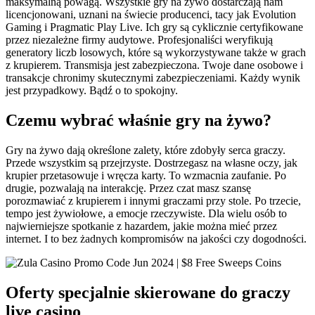
maksymalną powagą. Wszystkie gry na żywo dostarczają nam
licencjonowani, uznani na świecie producenci, tacy jak Evolution
Gaming i Pragmatic Play Live. Ich gry są cyklicznie certyfikowane
przez niezależne firmy audytowe. Profesjonaliści weryfikują
generatory liczb losowych, które są wykorzystywane także w grach
z krupierem. Transmisja jest zabezpieczona. Twoje dane osobowe i
transakcje chronimy skutecznymi zabezpieczeniami. Każdy wynik
jest przypadkowy. Bądź o to spokojny.
Czemu wybrać właśnie gry na żywo?
Gry na żywo dają określone zalety, które zdobyły serca graczy.
Przede wszystkim są przejrzyste. Dostrzegasz na własne oczy, jak
krupier przetasowuje i wręcza karty. To wzmacnia zaufanie. Po
drugie, pozwalają na interakcję. Przez czat masz szansę
porozmawiać z krupierem i innymi graczami przy stole. Po trzecie,
tempo jest żywiołowe, a emocje rzeczywiste. Dla wielu osób to
najwierniejsze spotkanie z hazardem, jakie można mieć przez
internet. I to bez żadnych kompromisów na jakości czy dogodności.
Oferty specjalnie skierowane do graczy
live casino