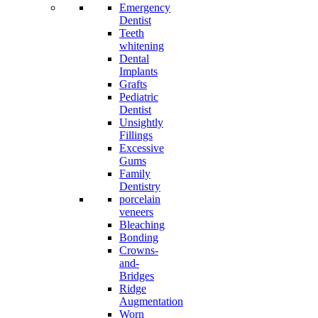
Emergency
Dentist
Teeth
whitening
Dental
Implants
Grafts
Pediatric
Dentist
Unsightly
Fillings
Excessive
Gums
Family
Dentistry
porcelain
veneers
Bleaching
Bonding
Crowns-
and-
Bridges
Ridge
Augmentation
Worn