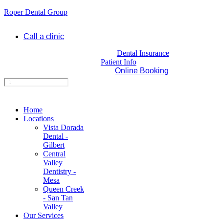
Roper Dental Group
Call a clinic
Dental Insurance
Patient Info
Online Booking
Home
Locations
Vista Dorada
Dental -
Gilbert
Central
Valley
Dentistry -
Mesa
Queen Creek
- San Tan
Valley
Our Services