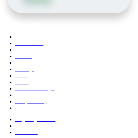
Our Services
Emergency Dentist
Teeth whitening
porcelain veneers
Bleaching
Dental Implants
Invisalign
Grafts
Bonding
Crowns and Bridges
Pediatric Dentist
Family Dentistry
Affordable Dentistry
Ridge Augmentation
Unsightly Fillings
Worn Teeth