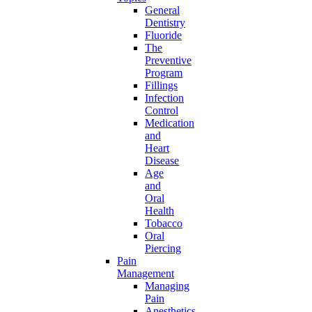
General
Dentistry
Fluoride
The
Preventive
Program
Fillings
Infection
Control
Medication
and
Heart
Disease
Age
and
Oral
Health
Tobacco
Oral
Piercing
Pain
Management
Managing
Pain
Anesthetics