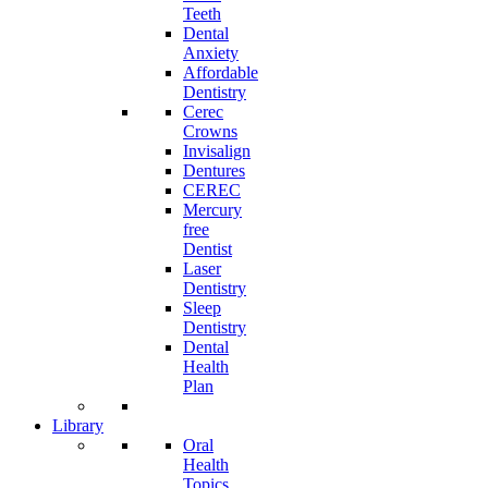
Teeth
Dental
Anxiety
Affordable
Dentistry
Cerec
Crowns
Invisalign
Dentures
CEREC
Mercury
free
Dentist
Laser
Dentistry
Sleep
Dentistry
Dental
Health
Plan
Library
Oral
Health
Topics