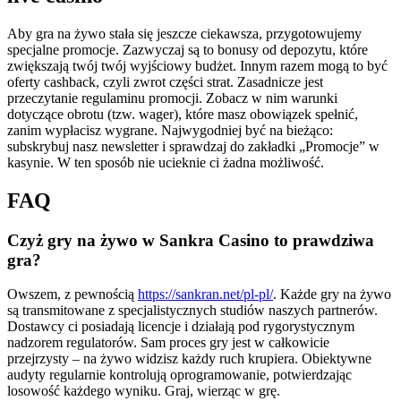
Aby gra na żywo stała się jeszcze ciekawsza, przygotowujemy
specjalne promocje. Zazwyczaj są to bonusy od depozytu, które
zwiększają twój twój wyjściowy budżet. Innym razem mogą to być
oferty cashback, czyli zwrot części strat. Zasadnicze jest
przeczytanie regulaminu promocji. Zobacz w nim warunki
dotyczące obrotu (tzw. wager), które masz obowiązek spełnić,
zanim wypłacisz wygrane. Najwygodniej być na bieżąco:
subskrybuj nasz newsletter i sprawdzaj do zakładki „Promocje” w
kasynie. W ten sposób nie ucieknie ci żadna możliwość.
FAQ
Czyż gry na żywo w Sankra Casino to prawdziwa
gra?
Owszem, z pewnością
https://sankran.net/pl-pl/
. Każde gry na żywo
są transmitowane z specjalistycznych studiów naszych partnerów.
Dostawcy ci posiadają licencje i działają pod rygorystycznym
nadzorem regulatorów. Sam proces gry jest w całkowicie
przejrzysty – na żywo widzisz każdy ruch krupiera. Obiektywne
audyty regularnie kontrolują oprogramowanie, potwierdzając
losowość każdego wyniku. Graj, wierząc w grę.