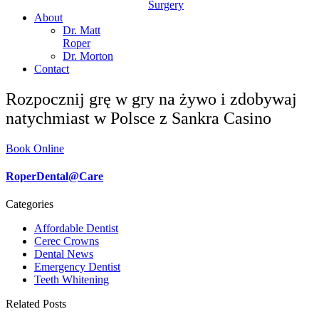
Surgery
About
Dr. Matt
Roper
Dr. Morton
Contact
Rozpocznij grę w gry na żywo i zdobywaj
natychmiast w Polsce z Sankra Casino
Book Online
RoperDental@Care
Categories
Affordable Dentist
Cerec Crowns
Dental News
Emergency Dentist
Teeth Whitening
Related Posts