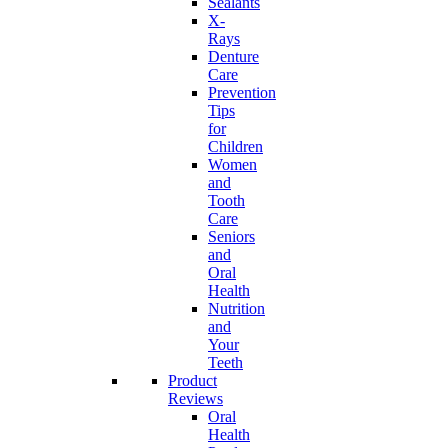
Sealants
X-
Rays
Denture
Care
Prevention
Tips
for
Children
Women
and
Tooth
Care
Seniors
and
Oral
Health
Nutrition
and
Your
Teeth
Product
Reviews
Oral
Health