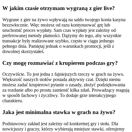
W jakim czasie otrzymam wygraną z gier live?
Wygrane z gier na żywo wpływają na saldo twojego konta kasyna
bezzwłocznie. Więc możesz od razu kontynuować grę lub
uruchomić proces wypłaty. Sam czas wypłaty jest zależny od
preferowanej metody płatności. Dążymy do tego, aby wszystkie
transakcje były realizowane szybko, często w ciągu jednego
pełnego dnia. Pamiętaj jednak o warunkach promocji, jeśli z
dowolnej skorzystałeś.
Czy mogę rozmawiać z krupierem podczas gry?
Oczywiście. To jest jedna z fajniejszych rzeczy w grach na żywo.
Większość naszych stołów posiada aktywny czat. Dzięki niemu
możesz zadać krupierowi pytanie o zasady, złożyć podziękowania
za rozdanie albo po prostu zamienić kilka zdań. Prowadzący reagują
w sposób fachowy i życzliwy. To dodaje grze interakcyjnego
charakteru.
Jaka jest minimalna stawka w grach na żywo?
Podstawowy zakład jest zależny od konkretnej gry i stołu. Dla
nowicjuszy i graczy, którzy wybierają mniejsze stawki, oferujemy