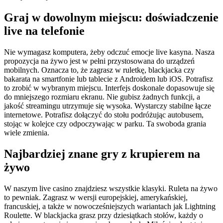
Graj w dowolnym miejscu: doświadczenie
live na telefonie
Nie wymagasz komputera, żeby odczuć emocje live kasyna. Nasza
propozycja na żywo jest w pełni przystosowana do urządzeń
mobilnych. Oznacza to, że zagrasz w ruletkę, blackjacka czy
bakarata na smartfonie lub tablecie z Androidem lub iOS. Potrafisz
to zrobić w wybranym miejscu. Interfejs doskonale dopasowuje się
do mniejszego rozmiaru ekranu. Nie gubisz żadnych funkcji, a
jakość streamingu utrzymuje się wysoka. Wystarczy stabilne łącze
internetowe. Potrafisz dołączyć do stołu podróżując autobusem,
stojąc w kolejce czy odpoczywając w parku. Ta swoboda grania
wiele zmienia.
Najbardziej znane gry z krupierem na
żywo
W naszym live casino znajdziesz wszystkie klasyki. Ruleta na żywo
to pewniak. Zagrasz w wersji europejskiej, amerykańskiej,
francuskiej, a także w nowocześniejszych wariantach jak Lightning
Roulette. W blackjacka grasz przy dziesiątkach stołów, każdy o